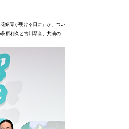
『花緑青が明ける日に』が、つい
演の萩原利久と古川琴音、共演の