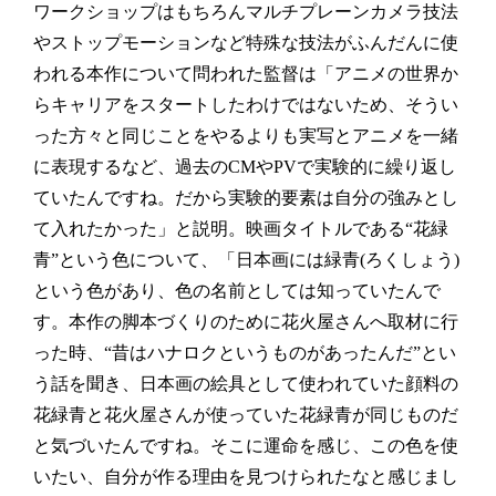
ワークショップはもちろんマルチプレーンカメラ技法
やストップモーションなど特殊な技法がふんだんに使
われる本作について問われた監督は「アニメの世界か
らキャリアをスタートしたわけではないため、そうい
った方々と同じことをやるよりも実写とアニメを一緒
に表現するなど、過去のCMやPVで実験的に繰り返し
ていたんですね。だから実験的要素は自分の強みとし
て入れたかった」と説明。映画タイトルである“花緑
青”という色について、「日本画には緑青(ろくしょう)
という色があり、色の名前としては知っていたんで
す。本作の脚本づくりのために花火屋さんへ取材に行
った時、“昔はハナロクというものがあったんだ”とい
う話を聞き、日本画の絵具として使われていた顔料の
花緑青と花火屋さんが使っていた花緑青が同じものだ
と気づいたんですね。そこに運命を感じ、この色を使
いたい、自分が作る理由を見つけられたなと感じまし