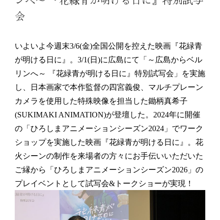
会
いよいよ今週末3/6(金)全国公開を控えた映画『花緑青
が明ける日に』。3/1(日)に広島にて「～広島からベル
リンへ～ 『花緑青が明ける日に』特別試写会」を実施
し、日本画家で本作監督の四宮義俊、マルチプレーン
カメラを使用した特殊映像を担当した鋤柄真希子
(SUKIMAKI ANIMATION)が登壇した。2024年に開催
の「ひろしまアニメーションシーズン2024」でワーク
ショップを実施した映画『花緑青が明ける日に』。花
火シーンの制作を来場者の方々にお手伝いいただいた
ご縁から「ひろしまアニメーションシーズン2026」の
プレイベントとして試写会&トークショーが実現！