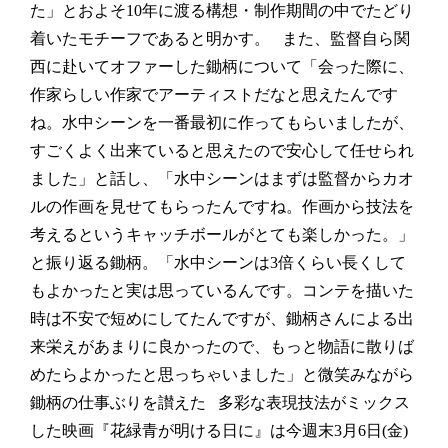
た」とおよそ10年に渡る構想・制作期間の中でたどり
着いたモチーフであると明かす。
また、監督自ら関
西に赴いてオファーした鋤柄について「会った際に、
作家らしい作家でアーティストだなと思えたんです
ね。水中シーンを一番最初に作ってもらいましたが、
すごくよく出来ていると思えたので安心して任せられ
ました」と話し、「水中シーンはまずは監督からカオ
ルの作画を見せてもらったんですね。作画から技法を
考えるというキャッチボールがとても楽しかった。」
と振り返る鋤柄。「水中シーンは3倍くらい長くして
もよかったと実は思っているんです。コンテを描いた
時は不安で短めにしてたんですが、鋤柄さんによる出
来栄えがあまりに良かったので、もっと物語に散りば
めたらよかったと思っちゃいました」と微笑みながら
鋤柄の仕事ぶりを讃えた
多彩な表現技法がミックス
した映画『花緑青が明ける日に』は今週末3月6日(金)