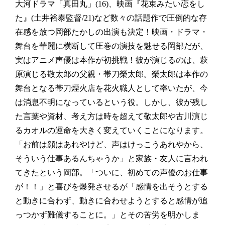
大河ドラマ「真田丸」(16)、映画『花束みたい恋をし
た』(土井裕泰監督/21)など数々の話題作で圧倒的な存
在感を放つ
岡部たかし
の出演も決定！映画・ドラマ・
舞台を華麗に横断して圧巻の演技を魅せる岡部だが、
実はアニメ声優は本作が初挑戦！彼が演じるのは、萩
原演じる敬太郎の父親・帯刀榮太郎。榮太郎は本作の
舞台となる帯刀煙火店を花火職人として率いたが、今
は消息不明になっているという役。しかし、彼が残し
た言葉や資材、考え方は時を超えて敬太郎や古川演じ
るカオルの運命を大きく変えていくことになります。
「お前は顔はあれやけど、声はけっこうあれやから、
そういう仕事あるんちゃうか」と家族・友人に言われ
てきたという岡部。「ついに、初めての声優のお仕事
が！！」と喜びを爆発させるが「感情を出そうとする
と動きに合わず、動きに合わせようとすると感情が追
っつかず難儀することに。」とその苦労を明かしま