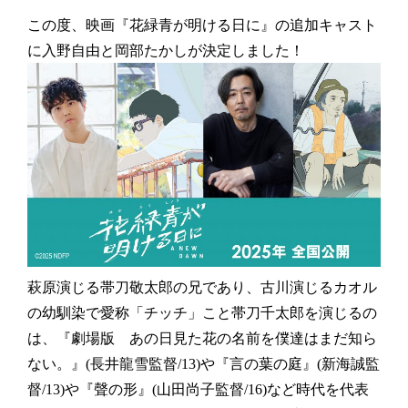
この度、映画『花緑青が明ける日に』の
追加キャスト
に入野自由と岡部たかしが決定しました！
萩原演じる帯刀敬太郎の兄であり、古川演じるカオル
の幼馴染で愛称「チッチ」こと帯刀千太郎を演じるの
は、『劇場版 あの日見た花の名前を僕達はまだ知ら
ない。』(長井龍雪監督/13)や『言の葉の庭』(新海誠監
督/13)や『聲の形』(山田尚子監督/16)など時代を代表