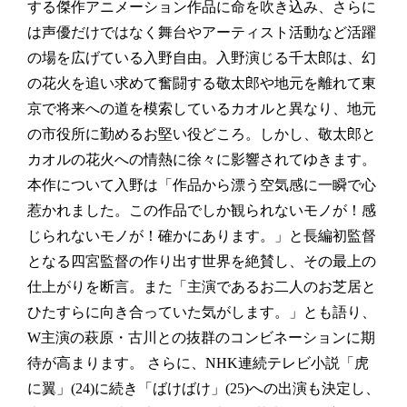
する傑作アニメーション作品に命を吹き込み、さらに
は声優だけではなく舞台やアーティスト活動など活躍
の場を広げている
入野自由
。入野演じる千太郎は、幻
の花火を追い求めて奮闘する敬太郎や地元を離れて東
京で将来への道を模索しているカオルと異なり、地元
の市役所に勤めるお堅い役どころ。しかし、敬太郎と
カオルの花火への情熱に徐々に影響されてゆきます。
本作について入野は「作品から漂う空気感に一瞬で心
惹かれました。この作品でしか観られないモノが！感
じられないモノが！確かにあります。」と長編初監督
となる四宮監督の作り出す世界を絶賛し、その最上の
仕上がりを断言。また「主演であるお二人のお芝居と
ひたすらに向き合っていた気がします。」とも語り、
W主演の萩原・古川との抜群のコンビネーションに期
待が高まります。
さらに、NHK連続テレビ小説「虎
に翼」(24)に続き「ばけばけ」(25)への出演も決定し、