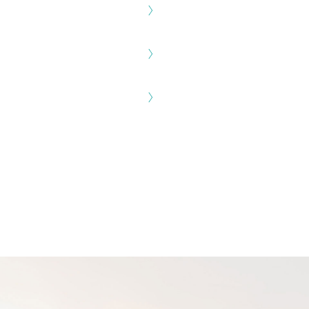
〉
〉
〉