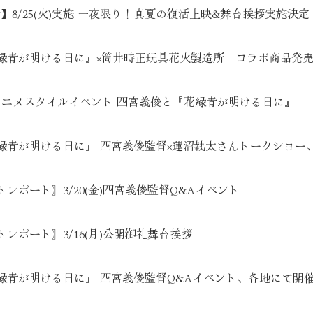
新】8/25(火)実施 一夜限り！真夏の復活上映&舞台挨拶実施決定
緑青が明ける日に』×筒井時正玩具花火製造所 コラボ商品発
回アニメスタイルイベント 四宮義俊と『花緑青が明ける日に』
緑青が明ける日に』 四宮義俊監督×蓮沼執太さんトークショー
レポート〗3/20(金)四宮義俊監督Q&Aイベント
レポート〗3/16(月)公開御礼舞台挨拶
緑青が明ける日に』 四宮義俊監督Q&Aイベント、各地にて開