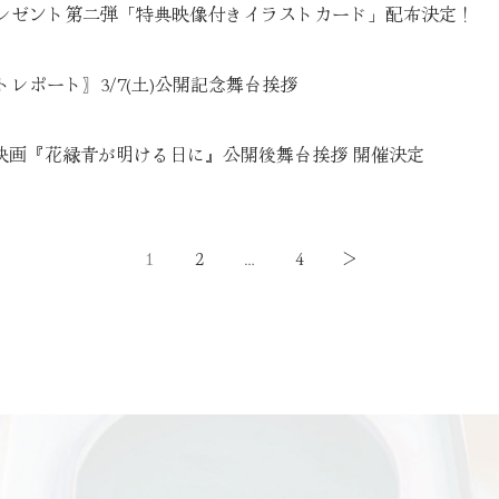
レゼント第二弾「特典映像付きイラストカード」配布決定！
トレポート〗3/7(土)公開記念舞台挨拶
月) 映画『花緑青が明ける日に』公開後舞台挨拶 開催決定
1
2
…
4
＞