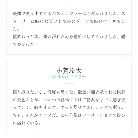
映像で度々出てくるパステルカラーに心惹かれました。ス
トーリーは時にビビットで時にダークで時にペールでし
た。
観終わった後、僕の汚れた心を透明にしてくれました。観
て良かった！
志賀玲太
QuizKnock ライター
振り返りたいと、何度も思った。緻密に描き込まれた抜群
の景色たちが、ひとつの終焉に向けて贅沢なまでに過ぎ去
っていく。時を止めて、ずっと見せてほしいとすら願う。
でも、それがアニメだ。この作品はアニメーションの悦び
に溢れている。