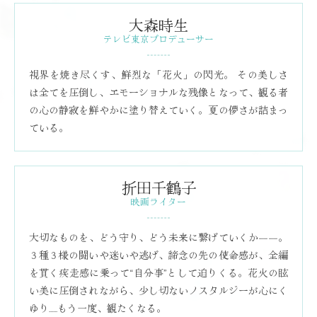
大森時生
テレビ東京プロデューサー
視界を焼き尽くす、鮮烈な「花火」の閃光。 その美しさ
は全てを圧倒し、エモーショナルな残像となって、観る者
の心の静寂を鮮やかに塗り替えていく。夏の儚さが詰まっ
ている。
折田千鶴子
映画ライター
大切なものを、どう守り、どう未来に繋げていくか――。
３種３様の闘いや迷いや逃げ、諦念の先の使命感が、全編
を貫く疾走感に乗って“自分事”として迫りくる。花火の眩
い美に圧倒されながら、少し切ないノスタルジーが心にく
ゆり......もう一度、観たくなる。