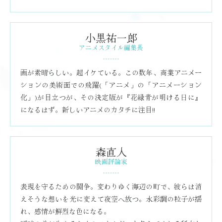
小黒祐一郎
アニメスタイル編集長
画が素晴らしい。超イケている。この数年、商業アニメー
ションの美術面での飛躍(「アニメ」の「アニメーション
化」)が目立つが、その決定版が『花緑青が明ける日に』
になるはず。新しいアニメのカタチに注目!!
森直人
映画評論家
表現を守るための闘争。変わりゆく海辺の町で、彼らは消
えそうな想いを光に変えて夜空へ放つ。水彩調の粒子が揺
れ、感情が鮮烈な色になる。