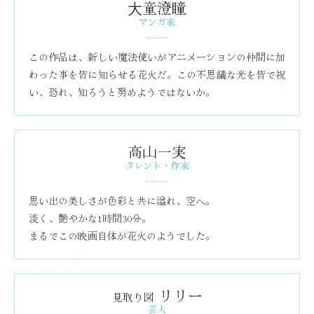
⼤童澄瞳
マンガ家
この作品は、新しい魔法使いがアニメーションの仲間に加
わった事を皆に知らせる花火だ。この不思議な光を皆で祝
い、恐れ、知ろうと努めようではないか。
高山一実
タレント・作家
思い出の美しさが色彩と共に溢れ、空へ。
淡く、艶やかな1時間30分。
まるでこの映画自体が花火のようでした。
リリー
見取り図
芸人