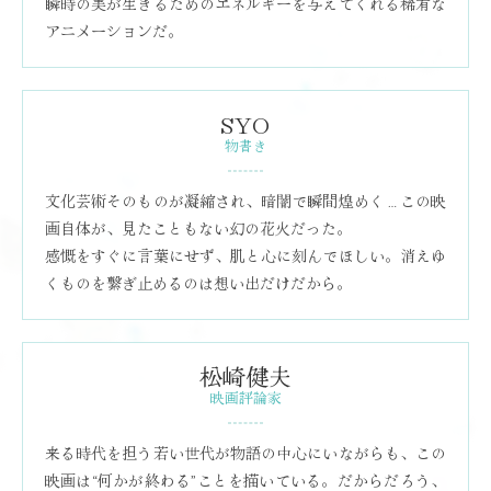
瞬時の美が生きるためのエネルギーを与えてくれる稀有な
アニメーションだ。
SYO
物書き
文化芸術そのものが凝縮され、暗闇で瞬間煌めく…この映
画自体が、見たこともない幻の花火だった。
感慨をすぐに言葉にせず、肌と心に刻んでほしい。消えゆ
くものを繋ぎ止めるのは想い出だけだから。
松崎健夫
映画評論家
来る時代を担う若い世代が物語の中心にいながらも、この
映画は“何かが終わる”ことを描いている。だからだろう、