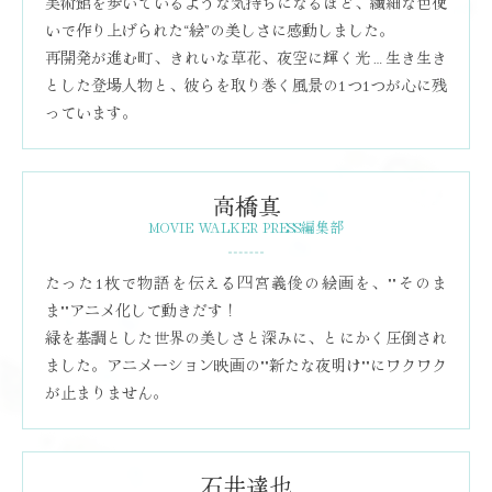
美術館を歩いているような気持ちになるほど、繊細な色使
いで作り上げられた“絵”の美しさに感動しました。
再開発が進む町、きれいな草花、夜空に輝く光…生き生き
とした登場人物と、彼らを取り巻く風景の1つ1つが心に残
っています。
高橋真
MOVIE WALKER PRESS編集部
たった1枚で物語を伝える四宮義俊の絵画を、""そのま
ま""アニメ化して動きだす！
緑を基調とした世界の美しさと深みに、とにかく圧倒され
ました。アニメーション映画の""新たな夜明け""にワクワク
が止まりません。
石井達也